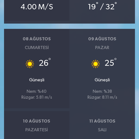
°
°
4.00 M/S
19
/ 32
08 AĞUSTOS
09 AĞUSTOS
CUMARTESI
PAZAR
°
°
26
25
Güneşli
Güneşli
Nem: %40
Nem: %38
Rüzgar: 5.81 m/s
Rüzgar: 8.11 m/s
10 AĞUSTOS
11 AĞUSTOS
PAZARTESI
SALI