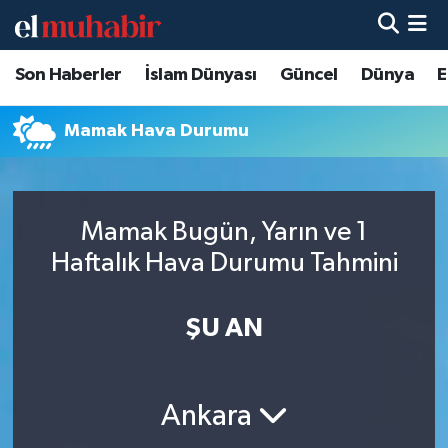
Son Haberler
İslam Dünyası
Güncel
Dünya
E
Hava Durumu
Trafik Durumu
Mamak Hava Durumu
Süper Lig Puan Durumu ve Fikstür
Mamak Bugün, Yarın ve 1
Tüm Manşetler
Haftalık Hava Durumu Tahmini
Son Dakika Haberleri
ŞU AN
Haber Arşivi
Ankara