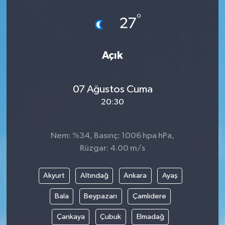
°
27
Açık
07 Ağustos Cuma
20:30
Nem: %34, Basınç: 1006 hpa hPa,
Rüzgar: 4.00 m/s
Akyurt
Altındağ
Ankara
Ayaş
Bala
Beypazarı
Çamlıdere
Çankaya
Çubuk
Elmadağ