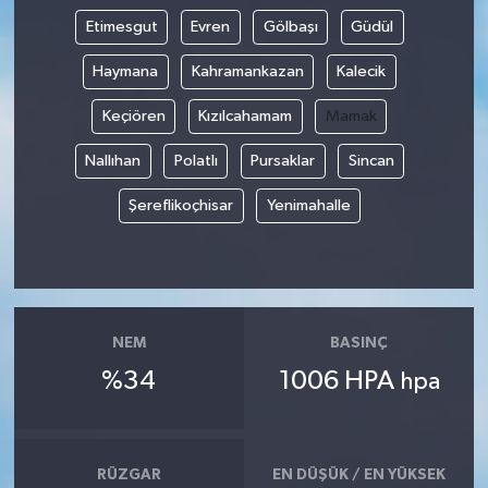
Etimesgut
Evren
Gölbaşı
Güdül
Haymana
Kahramankazan
Kalecik
Keçiören
Kızılcahamam
Mamak
Nallıhan
Polatlı
Pursaklar
Sincan
Şereflikoçhisar
Yenimahalle
NEM
BASINÇ
%34
1006 HPA
hpa
RÜZGAR
EN DÜŞÜK / EN YÜKSEK