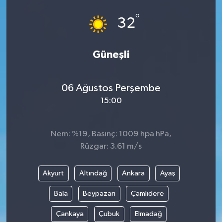
°
32
Güneşli
06 Ağustos Perşembe
15:00
Nem: %19, Basınç: 1009 hpa hPa,
Rüzgar: 3.61 m/s
Akyurt
Altındağ
Ankara
Ayaş
Bala
Beypazarı
Çamlıdere
Çankaya
Çubuk
Elmadağ