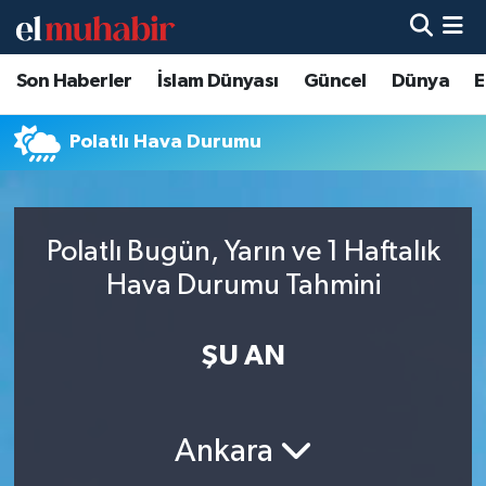
Son Haberler
İslam Dünyası
Güncel
Dünya
E
Hava Durumu
Trafik Durumu
Polatlı Hava Durumu
Süper Lig Puan Durumu ve Fikstür
Polatlı Bugün, Yarın ve 1 Haftalık
Tüm Manşetler
Hava Durumu Tahmini
Son Dakika Haberleri
ŞU AN
Haber Arşivi
Ankara