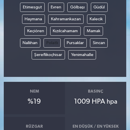
Etimesgut
Evren
Gölbaşı
Güdül
Haymana
Kahramankazan
Kalecik
Keçiören
Kızılcahamam
Mamak
Nallıhan
Polatlı
Pursaklar
Sincan
Şereflikoçhisar
Yenimahalle
NEM
BASINÇ
%19
1009 HPA
hpa
RÜZGAR
EN DÜŞÜK / EN YÜKSEK