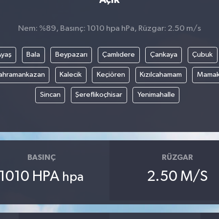
Nem: %89, Basınç: 1010 hpa hPa, Rüzgar: 2.50 m/s
Ayaş
Bala
Beypazarı
Çamlıdere
Çankaya
Çubuk
ahramankazan
Kalecik
Keçiören
Kızılcahamam
Mama
Sincan
Şereflikoçhisar
Yenimahalle
BASINÇ
RÜZGAR
1010 HPA
2.50 M/S
hpa