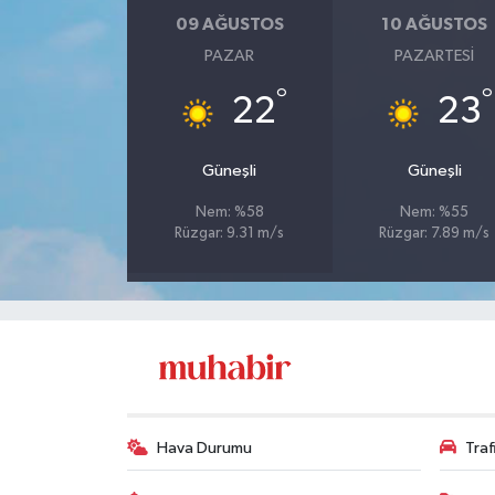
09 AĞUSTOS
10 AĞUSTOS
PAZAR
PAZARTESI
°
°
22
23
Güneşli
Güneşli
Nem: %58
Nem: %55
Rüzgar: 9.31 m/s
Rüzgar: 7.89 m/s
Hava Durumu
Tra