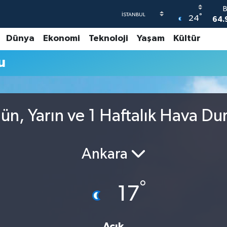
°
24
64.
Dünya
Ekonomi
Teknoloji
Yaşam
Kültür
47
u
55
64
GR
66
ün, Yarın ve 1 Haftalık Hava D
1
Ankara
°
17
Açık