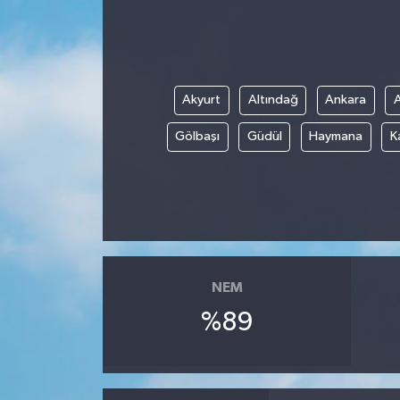
Akyurt
Altındağ
Ankara
Gölbaşı
Güdül
Haymana
K
NEM
%89