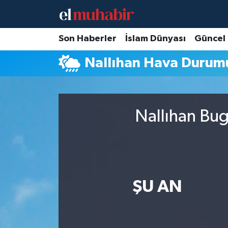
Hava Durumu
Son Haberler
İslam Dünyası
Güncel
Nallıhan Hava Durum
Trafik Durumu
Süper Lig Puan Durumu ve Fikstür
Nallıhan Bug
Tüm Manşetler
Son Dakika Haberleri
Haber Arşivi
ŞU AN