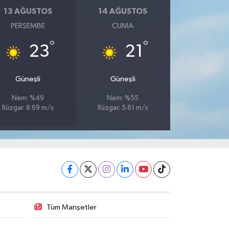
13 AĞUSTOS
14 AĞUSTOS
PERŞEMBE
CUMA
°
°
23
21
Güneşli
Güneşli
Nem: %49
Nem: %55
Rüzgar: 8.69 m/s
Rüzgar: 5.61 m/s
Tüm Manşetler