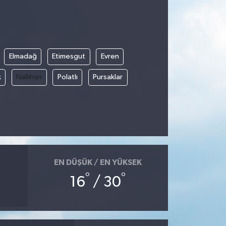
Elmadağ
Etimesgut
Evren
k
Nallıhan
Polatlı
Pursaklar
EN DÜŞÜK / EN YÜKSEK
°
°
16
/ 30