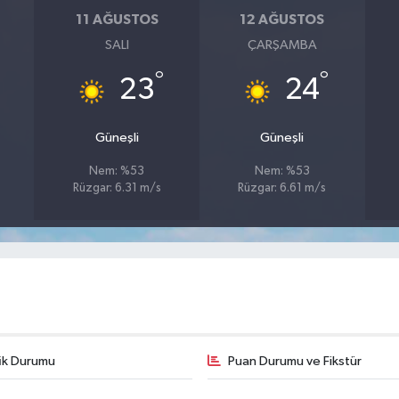
11 AĞUSTOS
12 AĞUSTOS
SALI
ÇARŞAMBA
°
°
23
24
Güneşli
Güneşli
Nem: %53
Nem: %53
Rüzgar: 6.31 m/s
Rüzgar: 6.61 m/s
fik Durumu
Puan Durumu ve Fikstür